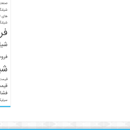
صنعتی
شیلنگ
های ل
شیلنگ
فر
شیل
فرو
شی
قیمت 
قیم
فشار
سیلیک