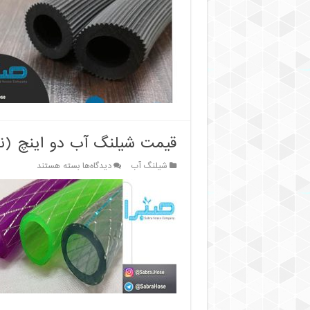
و
قیمت
شیلنگ
آب
یاسا
(IRAN
YASA)
+
نمودار
قیمت
قیمت شیلنگ آب دو اینچ (نمره ۶ – حلقه ۲۰
برای
شیلنگ آب
دیدگاه‌ها
بسته هستند
قیمت
شیلنگ
آب
دو
اینچ
(نمره
۶
–
حلقه
۲۰
متری)