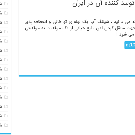
لید کننده آن در ایران
ش
ش
می دانید ، شیلنگ آب یک لوله ی تو خالی و انعطاف پذیر
ش
هت منتقل کردن این مایع حیاتی از یک موقعیت به موقعیتی
ش
 می شود ا
ش
تر »
ش
ش
ش
ش
ش
ش
شی
ش
ش