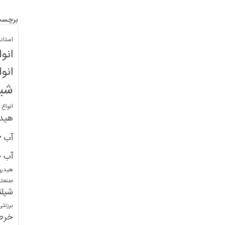
برچسب
استان
انو
انو
شیل
انواع
هید
خ
آب
خ
آب
هیدرو
صنعت
شیلن
برزنت
خرط