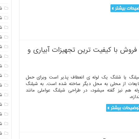
یحات بیشتر »
ش
ش
شی
ش
ش
روش با کیفیت ترین تجهیزات آبیاری و
شی
شی
ش
یلنگ یا شلنگ یک لوله ی انعطاف پذیر است وبرای حمل
ایعات از محلی به محل دیگر ساخته شده است. به شیلنگ
ش
وله هم نیز گفته میشود، در طراحی شیلنگ عواملی مانند
ش
دازه،
ش
وضیحات بیشتر »
ش
ش
ش