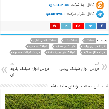
کانال ایتا شرکت:
SabraHose@
کانال تلگرام شرکت:
SabraHose@
برچسب
شیلنگ
شیلنگ آب
شیلنگ آتش نشانی
شیلنگ بنزین پراید
شیلنگ جمع کن
شیلنگ سه لایه
شیلنگ گاز سه لایه
شیلنگ هیدرولیک ۲۰۶
قیمت شیلنگ سه لایه
قبلی
بعد
فروش انواع شیلنگ برزنتی
فروش انواع شیلنگ پارچه
ای
شاید این مطالب برایتان مفید باشد