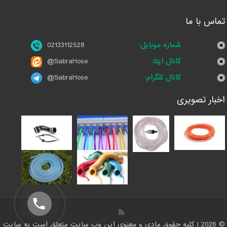
تماس با ما
شماره موبایل:
02133112528
کانال ایتا:
@SabraHose
کانال تلگرام:
@SabraHose
اخبار تصویری
© 2026 | کلیه حقوق مادی و معنوی این وب سایت متعلق است به سایت