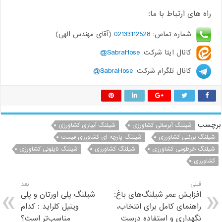
راه های ارتباط با ما:
شماره تماس:
02133112528
(آقای مهندس الهی)
کانال ایتا شرکت:
SabraHose@
کانال تلگرام شرکت:
SabraHose@
برچسب
شیلنگ آبرسانی کشاورزی
شیلنگ آبیاری کشاورزی
شیلنگ برزنتی کشاورزی
شیلنگ پارچه ای کشاورزی قیمت
شیلنگ خرطومی کشاورزی
شیلنگ کشاورزی
شیلنگ نایلونی کشاورزی
کشاورزی
قبلی
بعد
افزایش عمر شیلنگ‌های باغ:
شیلنگ پلی اورتان و پلی
راهنمای کامل برای انتخاب،
وینیل کلراید : کدام
نگهداری و استفاده درست
مناسب‌تر است؟