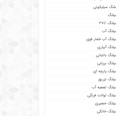
لنگ سیلیکونی
یلنگ
لنگ PVC
یلنگ آب
یلنگ آب فشار قوی
لنگ آبیاری
لنگ باغبانی
یلنگ برزنتی
یلنگ پارچه ای
یلنگ تزریق
یلنگ تصفیه آب
یلنگ توالت فرنگی
یلنگ حصیری
یلنگ خانگی