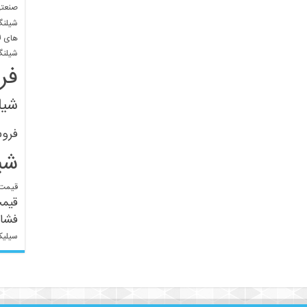
صنعتی
شیلنگ
های ل
شیلنگ
فر
شیل
فرو
شی
قیمت 
قیم
فشار
سیلیک