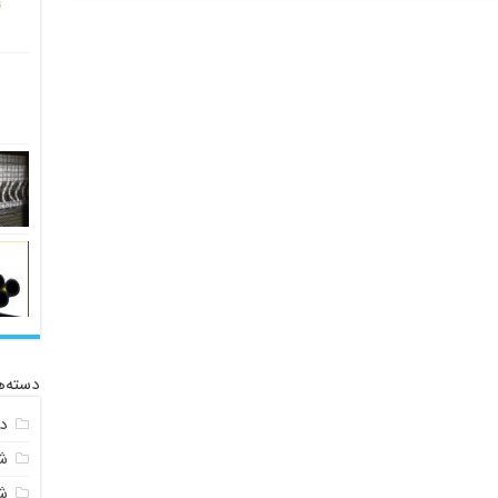
دسته‌ه
د
ش
ش