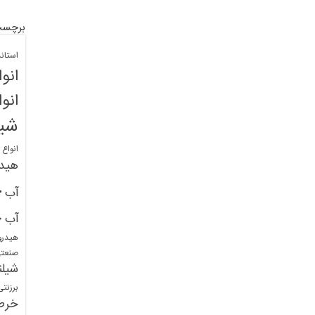
برچسب
استان
انو
انو
شیل
انواع
هید
خ
آب
خ
آب
هیدرو
صنعت
شیلن
برزنت
خرط