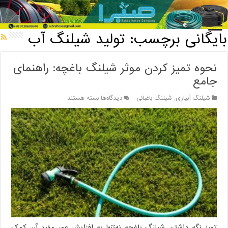
خانه
/
بایگانی برچسب: تولید شیلنگ آب
بایگانی برچسب:
تولید شیلنگ آب
نحوه تمیز کردن موثر شیلنگ باغچه: راهنمای
جامع
برای
شیلنگ آبیاری
,
شیلنگ باغبانی
دیدگاه‌ها
بسته هستند
نحوه
تمیز
کردن
موثر
شیلنگ
باغچه:
راهنمای
جامع
تمیز نگه داشتن شیلنگ باغچه نه‌تنها به افزایش عمر مفید آن کمک