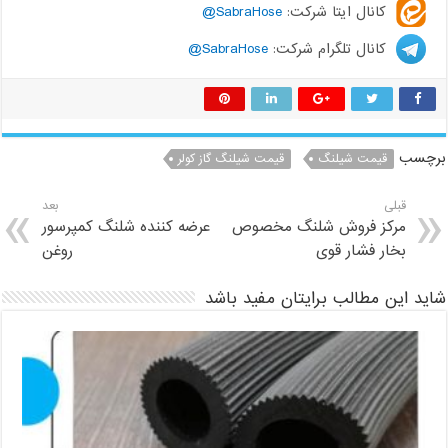
کانال ایتا شرکت:
SabraHose@
کانال تلگرام شرکت:
SabraHose@
برچسب
قیمت شیلنگ
قیمت شیلنگ گاز کولر
قبلی
بعد
مرکز فروش شلنگ مخصوص
عرضه کننده شلنگ کمپرسور
بخار فشار قوی
روغن
شاید این مطالب برایتان مفید باشد