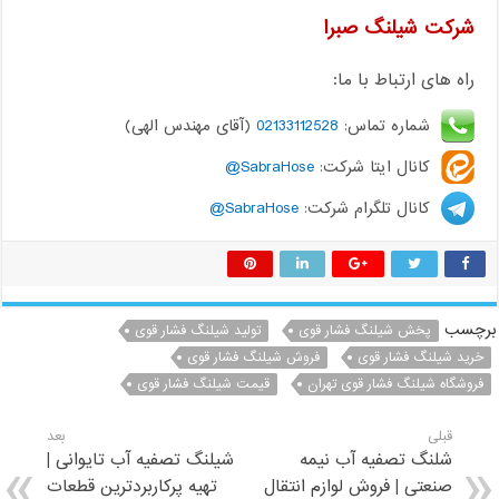
شرکت شیلنگ صبرا
راه های ارتباط با ما:
شماره تماس:
02133112528
(آقای مهندس الهی)
کانال ایتا شرکت:
SabraHose@
کانال تلگرام شرکت:
SabraHose@
برچسب
پخش شیلنگ فشار قوی
تولید شیلنگ فشار قوی
خرید شیلنگ فشار قوی
فروش شیلنگ فشار قوی
فروشگاه شیلنگ فشار قوی تهران
قیمت شیلنگ فشار قوی
قبلی
بعد
شلنگ تصفیه آب نیمه
شیلنگ تصفیه آب تایوانی |
صنعتی | فروش لوازم انتقال
تهیه پرکاربردترین قطعات