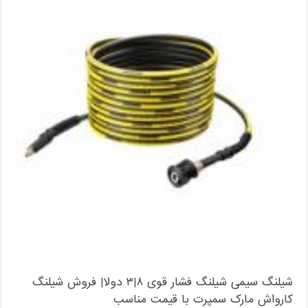
شیلنگ سیمی شیلنگ فشار قوی ۸|۳ دولا| فروش شیلنگ
کارواش مارک سمپرت با قیمت مناسب