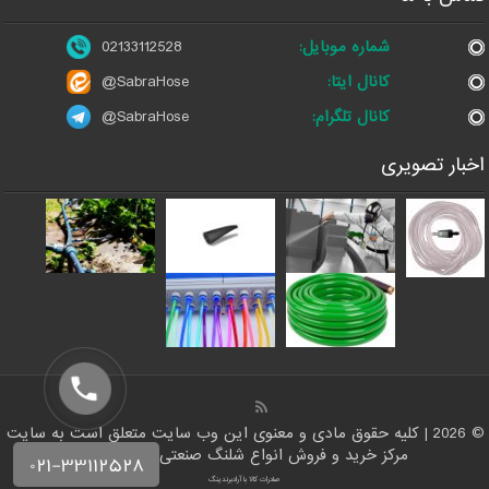
شماره موبایل:
02133112528
کانال ایتا:
@SabraHose
کانال تلگرام:
@SabraHose
اخبار تصویری
© 2026 | کلیه حقوق مادی و معنوی این وب سایت متعلق است به سایت
مرکز خرید و فروش انواع شلنگ صنعتی | شلنگ من
صادرات کالا با آرادبرندینگ