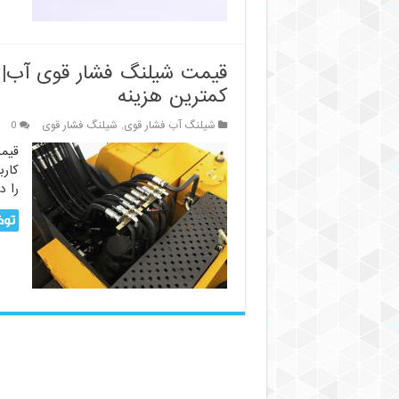
قیمت شیلنگ فشار قوی آب| ف
کمترین هزینه
شیلنگ آب فشار قوی
,
شیلنگ فشار قوی
0
قیمت
کارب
را د
توض