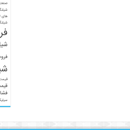
صنعتی
شیلنگ
های ل
شیلنگ
فر
شیل
فرو
شی
قیمت 
قیم
فشار
سیلیک