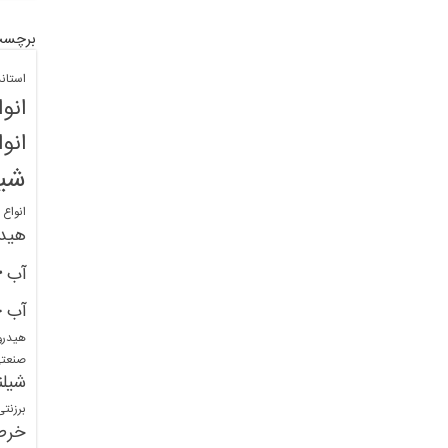
برچسب
استان
انو
انو
شیل
انواع
هید
خ
آب
خ
آب
هیدرو
صنعت
شیلن
برزنت
خرط