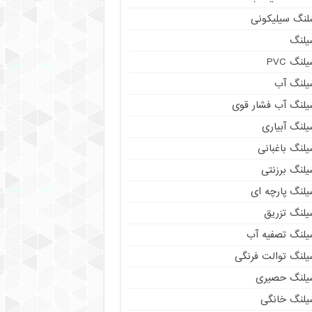
لنگ سیلیکونی
یلنگ
لنگ PVC
یلنگ آب
یلنگ آب فشار قوی
لنگ آبیاری
لنگ باغبانی
یلنگ برزنتی
یلنگ پارچه ای
یلنگ تزریق
یلنگ تصفیه آب
یلنگ توالت فرنگی
یلنگ حصیری
یلنگ خانگی