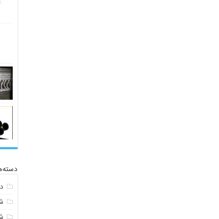
دسته‌ه
د
ش
ش