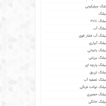
لنگ سیلیکونی
یلنگ
لنگ PVC
یلنگ آب
یلنگ آب فشار قوی
لنگ آبیاری
لنگ باغبانی
یلنگ برزنتی
یلنگ پارچه ای
یلنگ تزریق
یلنگ تصفیه آب
یلنگ توالت فرنگی
یلنگ حصیری
یلنگ خانگی