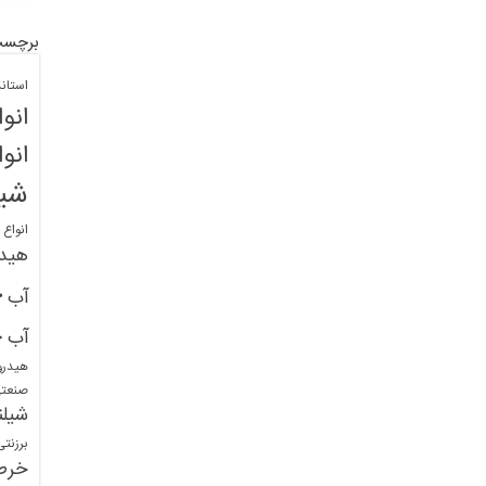
برچسب
استان
انو
انو
شیل
انواع
هید
خ
آب
خ
آب
هیدرو
صنعت
شیلن
برزنت
خرط