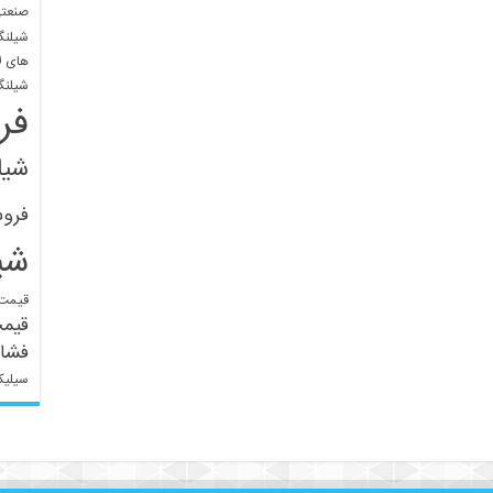
صنعتی
شیلنگ
های ل
شیلنگ
فر
شیل
فرو
شی
قیمت 
قیم
فشار
سیلیک