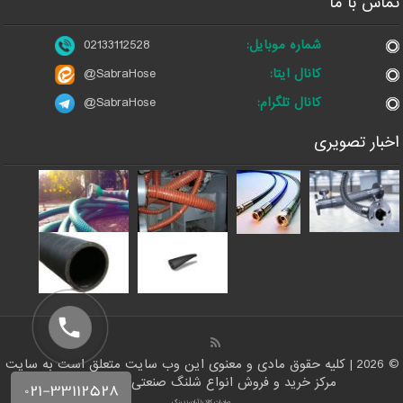
تماس با ما
شماره موبایل:
02133112528
کانال ایتا:
@SabraHose
کانال تلگرام:
@SabraHose
اخبار تصویری
© 2026 | کلیه حقوق مادی و معنوی این وب سایت متعلق است به سایت
مرکز خرید و فروش انواع شلنگ صنعتی | شلنگ من
صادرات کالا با آرادبرندینگ