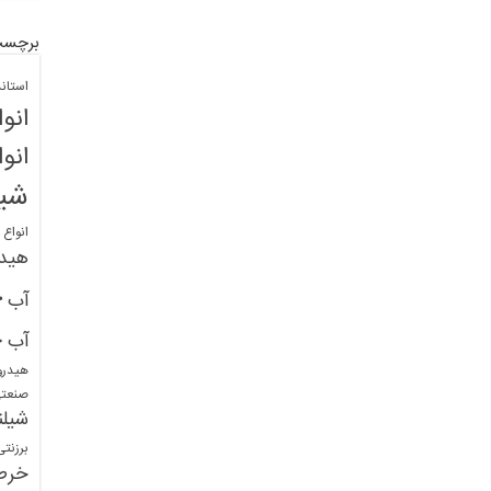
برچسب
استان
انو
انو
شیل
انواع
هید
خ
آب
خ
آب
هیدرو
صنعت
شیلن
برزنت
خرط