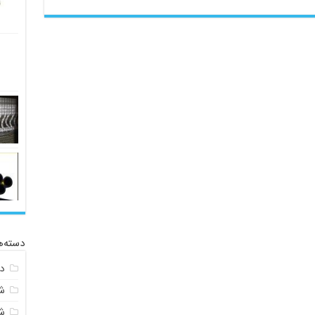
دسته‌ه
د
ش
ش