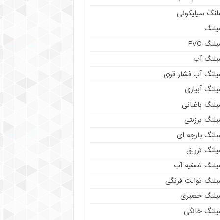
لنگ سیلیکونی
یلنگ
لنگ PVC
یلنگ آب
یلنگ آب فشار قوی
لنگ آبیاری
لنگ باغبانی
یلنگ برزنتی
یلنگ پارچه ای
یلنگ تزریق
یلنگ تصفیه آب
یلنگ توالت فرنگی
یلنگ حصیری
یلنگ خانگی