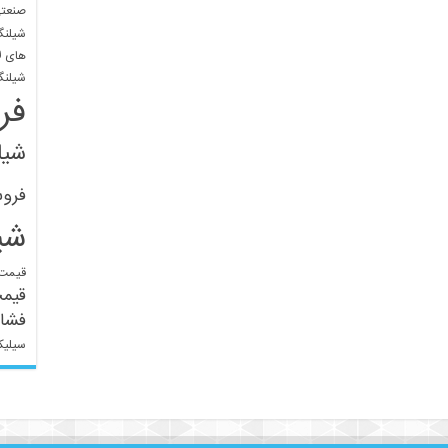
صنعتی
شیلنگ
های ل
شیلنگ
فر
شیل
فرو
شی
قیمت 
قیم
فشار
سیلیک