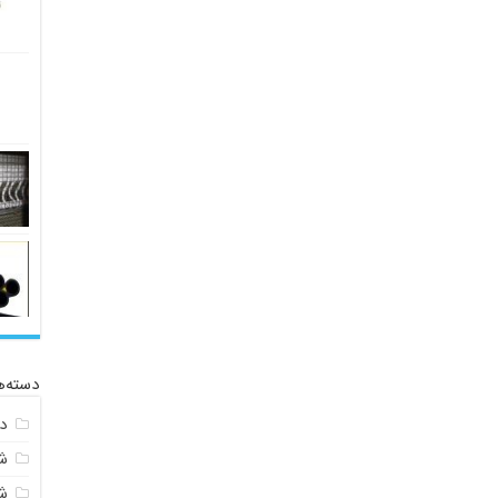
دسته‌ه
د
ش
ش