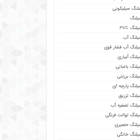
لنگ سیلیکونی
یلنگ
لنگ PVC
یلنگ آب
یلنگ آب فشار قوی
لنگ آبیاری
لنگ باغبانی
یلنگ برزنتی
یلنگ پارچه ای
یلنگ تزریق
یلنگ تصفیه آب
یلنگ توالت فرنگی
یلنگ حصیری
یلنگ خانگی