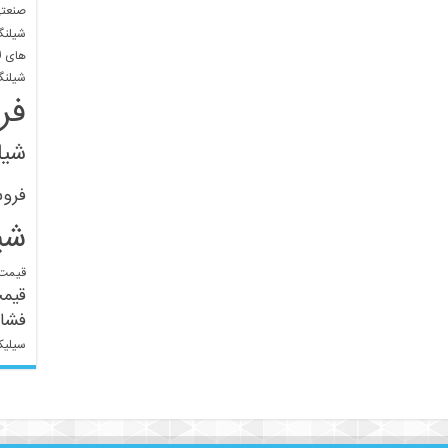
صنعتی
شیلنگ
های ل
شیلنگ
فر
شیل
فرو
شی
قیمت 
قیم
فشار
سیلیک