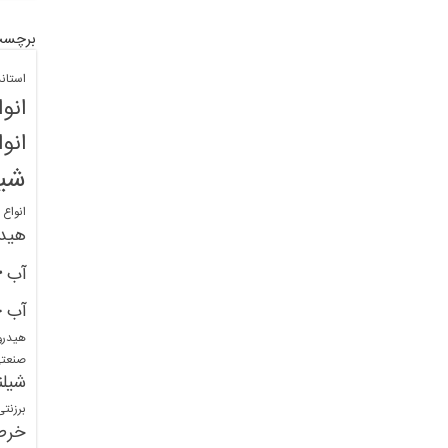
برچسب
استان
انو
انو
شیل
انواع
هید
خ
آب
خ
آب
هیدرو
صنعت
شیلن
برزنت
خرط