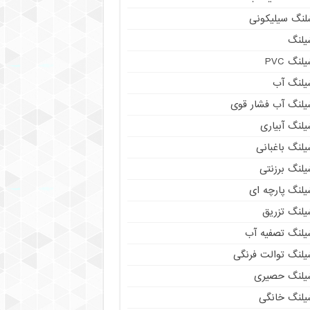
لنگ سیلیکونی
یلنگ
لنگ PVC
یلنگ آب
یلنگ آب فشار قوی
لنگ آبیاری
لنگ باغبانی
یلنگ برزنتی
یلنگ پارچه ای
یلنگ تزریق
یلنگ تصفیه آب
یلنگ توالت فرنگی
یلنگ حصیری
یلنگ خانگی