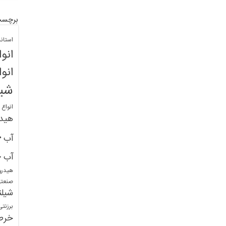
برچسب
استان
انو
انو
شیل
انواع
هید
خ
آب
خ
آب
هیدرو
صنعت
شیلن
برزنت
خرط