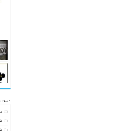
دسته‌ه
د
ش
ش