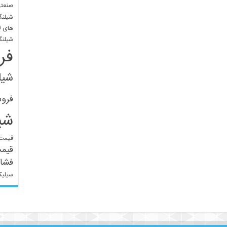
صنعتی
شیلنگ
های ل
شیلنگ
فر
شیل
فرو
شی
قیمت 
قیم
فشار
سیلیک