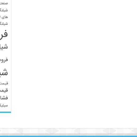
صنعتی
شیلنگ
های ل
شیلنگ
فر
شیل
فرو
شی
قیمت 
قیم
فشار
سیلیک