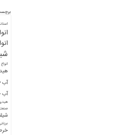
برچسب
استان
انو
انو
شیل
انواع
هید
خ
آب
خ
آب
هیدرو
صنعت
شیلن
برزنت
خرط