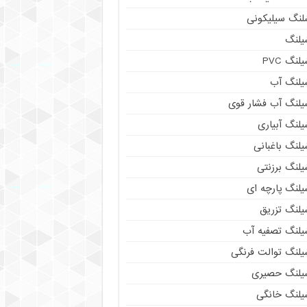
لنگ سیلیکونی
یلنگ
لنگ PVC
یلنگ آب
یلنگ آب فشار قوی
لنگ آبیاری
لنگ باغبانی
یلنگ برزنتی
یلنگ پارچه ای
یلنگ تزریق
یلنگ تصفیه آب
یلنگ توالت فرنگی
یلنگ حصیری
یلنگ خانگی