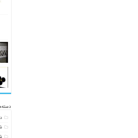
دسته‌ه
د
ش
ش