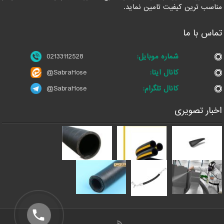
مناسب ترین کیفیت تامین نماید.
تماس با ما
شماره موبایل:
02133112528
کانال ایتا:
@SabraHose
کانال تلگرام:
@SabraHose
اخبار تصویری