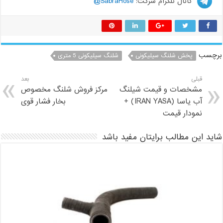
کانال تلگرام شرکت:
SabraHose@
برچسب
پخش شلنگ سیلیکونی
شلنگ سیلیکونی 5 متری
قبلی
بعد
مشخصات و قیمت شیلنگ
مرکز فروش شلنگ مخصوص
آب یاسا (IRAN YASA) +
بخار فشار قوی
نمودار قیمت
شاید این مطالب برایتان مفید باشد