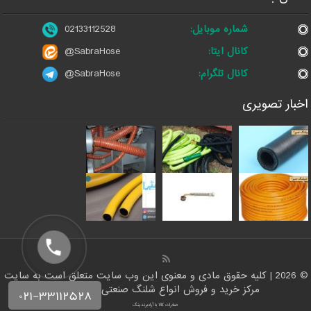
شماره موبایل:
02133112528
کانال ایتا:
@SabraHose
کانال تلگرام:
@SabraHose
اخبار تصویری
© 2026 | کلیه حقوق مادی و معنوی این وب سایت متعلق است به سایت
مرکز خرید و فروش انواع شلنگ صنعتی | شلنگ من
صادرات کالا با آرادبرندینگ