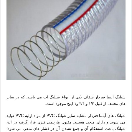
شیلنگ آبنما فنردار شفاف یکی از انواع شیلنگ آب می باشد. که در سایز
های مختلف از قبیل ۱/۲ و ۳/۴ و۱ اینچ موجود است.
شیلنگ های آبنما فنردار مشابه سایر شیلنگ PVC از مواد اولیه PVC تولید
می شوند و دارای منجید هستند. مفتول مارپیچی فلزی قرار گرفته در این
شیلنگ باعث استحکام آن و جمع نشدن آن در فشار های منفی می شود؛