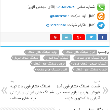
شماره تماس:
02133112528
(آقای مهندس الهی)
کانال ایتا شرکت:
SabraHose@
کانال تلگرام شرکت:
SabraHose@
برچسب
انواع شیلنگ های شفاف
تولید شیلنگ های شفاف
خرید شیلنگ های شفاف
شیلنگ آبنما فنردار
شیلنگ شفاف فنردار
شیلنگ صنعتی شفاف فنردار
فروش شیلنگ های شفاف
قیمت شیلنگ های شفاف
کاربرد شیلنگ های شفاف
قبلی
بعد
قیمت شیلنگ فشار قوی آب|
شیلنگ فشار قوی باد| تهیه
فروش برترین لوازم تخصصی
شیلنگ های ایرانی و وارداتی
آبیاری با کمترین هزینه
برند های مختلف