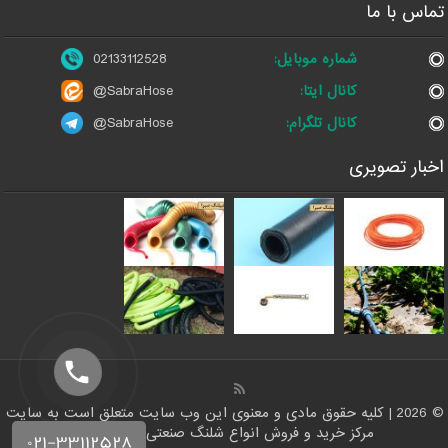
تماس با ما
شماره موبایل:
02133112528
کانال ایتا:
@SabraHose
کانال تلگرام:
@SabraHose
اخبار تصویری
© 2026 | کلیه حقوق مادی و معنوی این وب سایت متعلق است به سایت
مرکز خرید و فروش انواع شلنگ صنعتی | شلنگ من