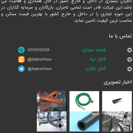
جران بسیاری در داخل و خارج کشور در حال همکاری و فعالیت می
شد.این شرکت قادر است تمامی تاجران، بازرگانان و سرمایه گذاران در
ن حوزه تجاری را در داخل و خارج کشور با بهترین قیمت ممکن و
اسب ترین کیفیت تامین نماید.
اس با ما
شماره موبایل:
02133112528
کانال ایتا:
@SabraHose
کانال تلگرام:
@SabraHose
بار تصویری