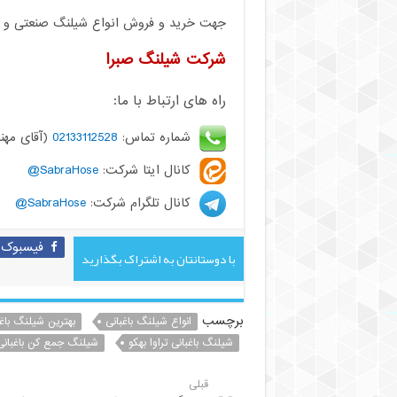
جهت خرید و فروش انواع شیلنگ صنعتی و کشا
شرکت شیلنگ صبرا
راه های ارتباط با ما:
شماره تماس:
02133112528
(آقای مهن
کانال ایتا شرکت:
SabraHose@
کانال تلگرام شرکت:
SabraHose@
فیسبوک
با دوستانتان به اشتراک بگذارید
برچسب
انواع شیلنگ باغبانی
بهترین شیلنگ باغب
شیلنگ باغبانی تراوا بهکو
شیلنگ جمع کن باغبانی
قبلی