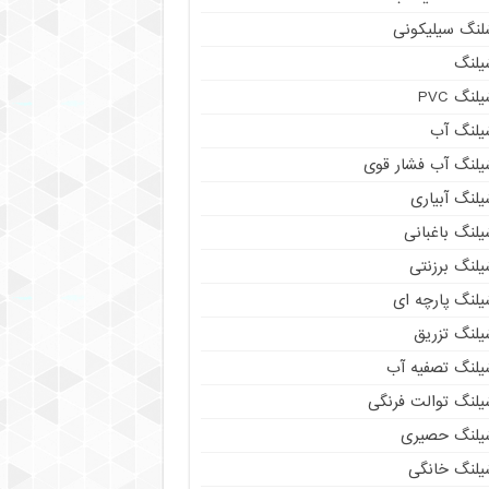
لنگ سیلیکونی
یلنگ
لنگ PVC
یلنگ آب
یلنگ آب فشار قوی
لنگ آبیاری
لنگ باغبانی
یلنگ برزنتی
یلنگ پارچه ای
یلنگ تزریق
یلنگ تصفیه آب
یلنگ توالت فرنگی
یلنگ حصیری
یلنگ خانگی