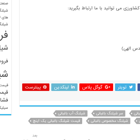
صنعتی
ورزی می توانید با ما ارتباط بگیرید:
شیلنگ
های ل
شیلنگ
فر
شیل
دس الهی)
فرو
شی
قیمت 
تویتر
گوگل پلاس
لینکدین
پینترست
قیم
فشار
سیلیک
انی
سر شیلنگ باغبانی
شیلنگ آب باغبانی
شیلنگ مخصوص باغبانی
قیمت شیلنگ باغبانی یک اینچ
بعد