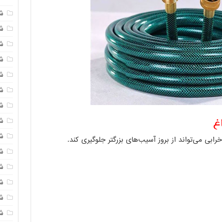
ش
ش
شی
ش
ش
شی
شی
غ
ش
ش
رابی می‌تواند از بروز آسیب‌های بزرگتر جلوگیری کند.
ش
ش
ش
ش
ش