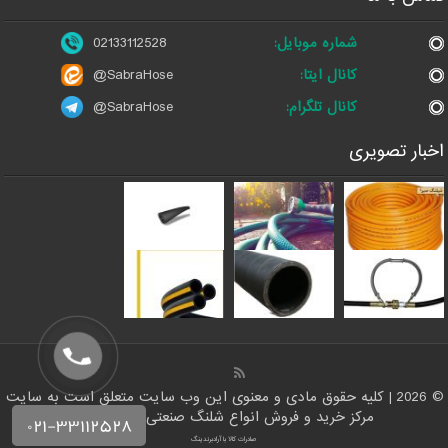
شماره موبایل:
02133112528
کانال ایتا:
@SabraHose
کانال تلگرام:
@SabraHose
اخبار تصویری
© 2026 | کلیه حقوق مادی و معنوی این وب سایت متعلق است به سایت
مرکز خرید و فروش انواع شلنگ صنعتی | شلنگ من
صادرات کالا با آرادبرندینگ