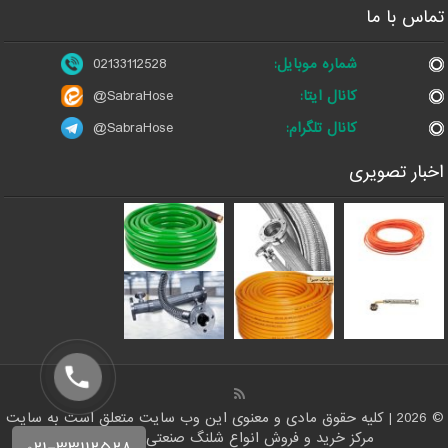
تماس با ما
شماره موبایل:
02133112528
کانال ایتا:
@SabraHose
کانال تلگرام:
@SabraHose
اخبار تصویری
© 2026 | کلیه حقوق مادی و معنوی این وب سایت متعلق است به سایت
مرکز خرید و فروش انواع شلنگ صنعتی | شلنگ من