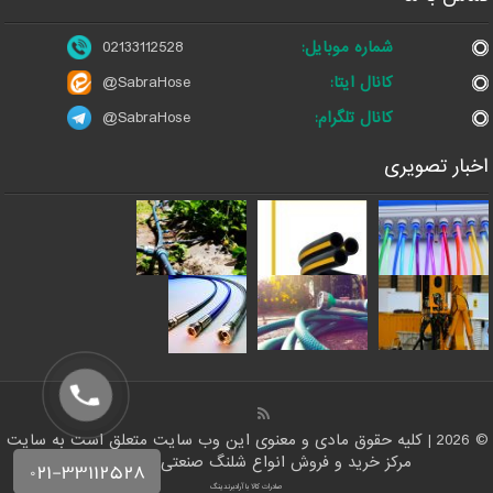
شماره موبایل:
02133112528
کانال ایتا:
@SabraHose
کانال تلگرام:
@SabraHose
اخبار تصویری
© 2026 | کلیه حقوق مادی و معنوی این وب سایت متعلق است به سایت
مرکز خرید و فروش انواع شلنگ صنعتی | شلنگ من
صادرات کالا با آرادبرندینگ