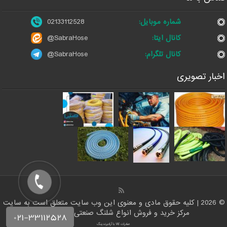
شماره موبایل:
02133112528
کانال ایتا:
@SabraHose
کانال تلگرام:
@SabraHose
اخبار تصویری
© 2026 | کلیه حقوق مادی و معنوی این وب سایت متعلق است به سایت
مرکز خرید و فروش انواع شلنگ صنعتی | شلنگ من
صادرات کالا با آرادبرندینگ