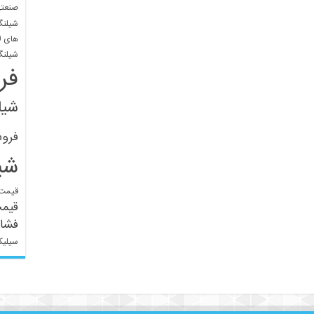
صنعتی
شیلنگ
های ل
شیلنگ
فر
شیل
فرو
شی
قیمت 
قیم
فشار
سیلیک