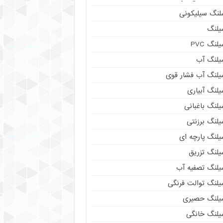
لنگ سیلیکونی
یلنگ
لنگ PVC
یلنگ آب
یلنگ آب فشار قوی
لنگ آبیاری
لنگ باغبانی
یلنگ برزنتی
یلنگ پارچه ای
یلنگ تزریق
یلنگ تصفیه آب
یلنگ توالت فرنگی
یلنگ حصیری
یلنگ خانگی