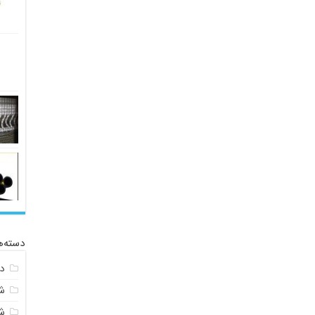
دسته‌ه
د
ش
ش