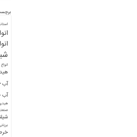
برچسب
استان
انو
انو
شیل
انواع
هید
خ
آب
خ
آب
هیدرو
صنعت
شیلن
برزنت
خرط