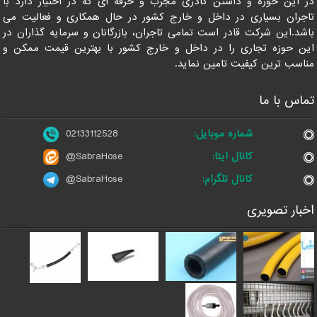
در این حوزه و داشتن کادری مجرب و حرفه ای که در اختیار دارد با
تاجران بسیاری در داخل و خارج کشور در حال همکاری و فعالیت می
باشد.این شرکت قادر است تمامی تاجران، بازرگانان و سرمایه گذاران در
این حوزه تجاری را در داخل و خارج کشور با بهترین قیمت ممکن و
مناسب ترین کیفیت تامین نماید.
تماس با ما
شماره موبایل:
02133112528
کانال ایتا:
@SabraHose
کانال تلگرام:
@SabraHose
اخبار تصویری