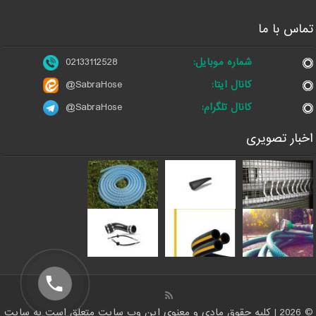
تماس با ما
شماره موبایل:
02133112528
کانال ایتا:
@SabraHose
کانال تلگرام:
@SabraHose
اخبار تصویری
© 2026 | کلیه حقوق مادی و معنوی این وب سایت متعلق است به سایت