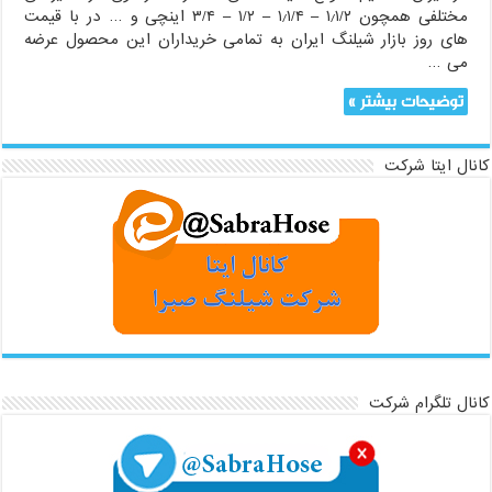
مختلفی همچون ۱٫۱/۲ – ۱٫۱/۴ – ۱/۲ – ۳/۴ اینچی و … در با قیمت
های روز بازار شیلنگ ایران به تمامی خریداران این محصول عرضه
می …
توضیحات بیشتر »
کانال ایتا شرکت
کانال تلگرام شرکت