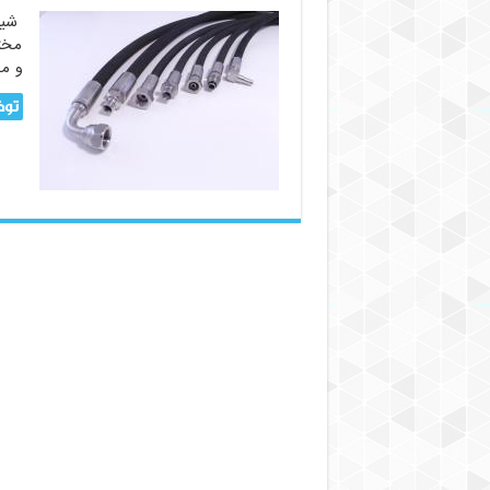
شیل
مختل
و م
توض