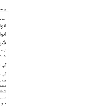
برچسب
استان
انو
انو
شیل
انواع
هید
خ
آب
خ
آب
هیدرو
صنعت
شیلن
برزنت
خرط