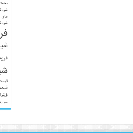
صنعتی
شیلنگ
های ل
شیلنگ
فر
شیل
فرو
شی
قیمت 
قیم
فشار
سیلیک