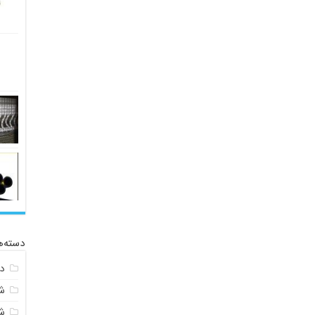
دسته‌ه
د
ش
ش