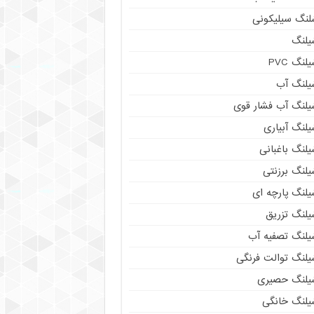
لنگ سیلیکونی
یلنگ
لنگ PVC
یلنگ آب
یلنگ آب فشار قوی
لنگ آبیاری
لنگ باغبانی
یلنگ برزنتی
یلنگ پارچه ای
یلنگ تزریق
یلنگ تصفیه آب
یلنگ توالت فرنگی
یلنگ حصیری
یلنگ خانگی