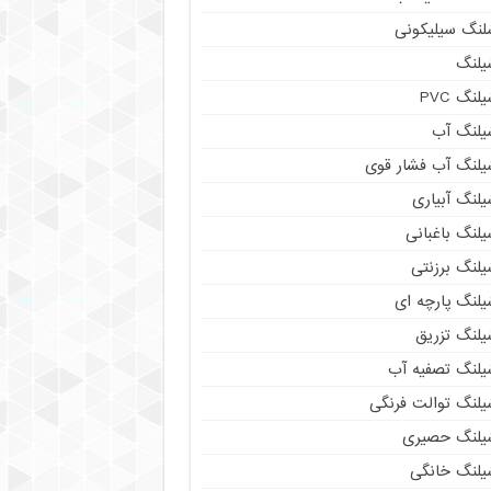
لنگ سیلیکونی
یلنگ
لنگ PVC
یلنگ آب
یلنگ آب فشار قوی
لنگ آبیاری
لنگ باغبانی
یلنگ برزنتی
یلنگ پارچه ای
یلنگ تزریق
یلنگ تصفیه آب
یلنگ توالت فرنگی
یلنگ حصیری
یلنگ خانگی