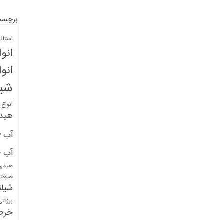
برچسب
استان
انو
انو
شیل
انواع
هید
خ
آب
خ
آب
هیدرو
صنعت
شیلن
برزنت
خرط