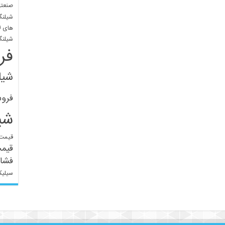
صنعتی
شیلنگ
های ل
شیلنگ
فر
شیل
فرو
شی
قیمت 
قیم
فشار
سیلیک