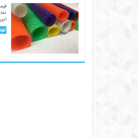
قیم
نمای
این 
توض