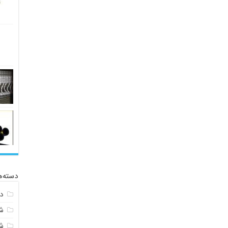
دسته‌ه
د
ش
ش