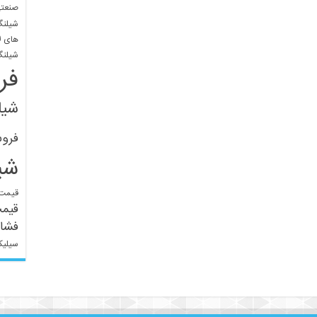
صنعتی
شیلنگ
های ل
شیلنگ
فر
شیل
فرو
شی
قیمت 
قیم
فشار
سیلیک