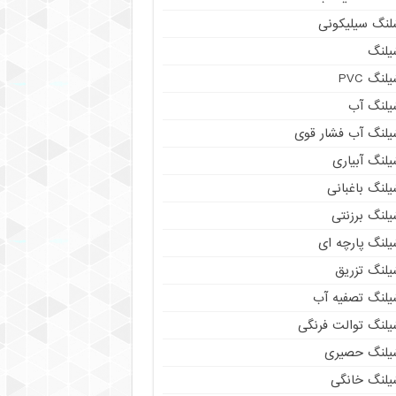
لنگ سیلیکونی
یلنگ
لنگ PVC
یلنگ آب
یلنگ آب فشار قوی
لنگ آبیاری
لنگ باغبانی
یلنگ برزنتی
یلنگ پارچه ای
یلنگ تزریق
یلنگ تصفیه آب
یلنگ توالت فرنگی
یلنگ حصیری
یلنگ خانگی