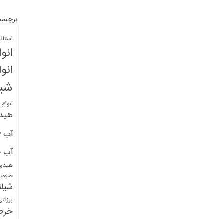
برچسب
استان
انو
انو
شیل
انواع
هید
خ
آب
خ
آب
هیدرو
صنعت
شیلن
برزنت
خرط