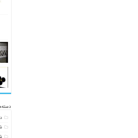
دسته‌ه
د
ش
ش