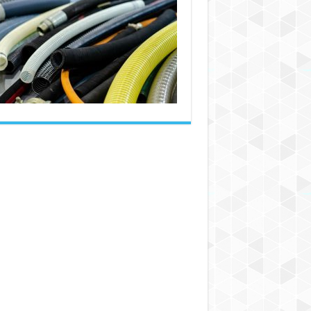
شیلنگ
گاز
پرچمی