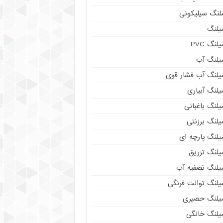
لنگ سیلیکونی
یلنگ
لنگ PVC
یلنگ آب
یلنگ آب فشار قوی
لنگ آبیاری
لنگ باغبانی
یلنگ برزنتی
یلنگ پارچه ای
یلنگ تزریق
یلنگ تصفیه آب
یلنگ توالت فرنگی
یلنگ حصیری
یلنگ خانگی