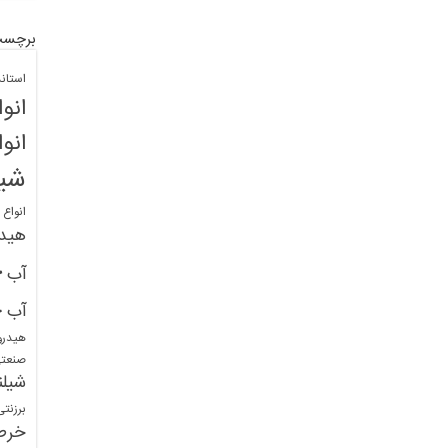
برچسب
استان
انو
انو
شیل
انواع
هید
خ
آب
خ
آب
هیدرو
صنعت
شیلن
برزنت
خرط