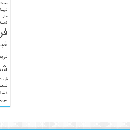
صنعتی
شیلنگ
های ل
شیلنگ
فر
شیل
فرو
شی
قیمت 
قیم
فشار
سیلیک