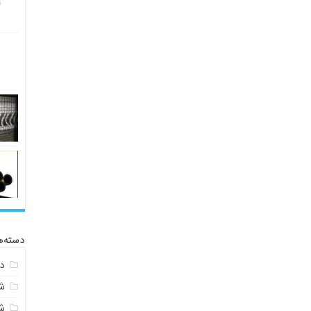
دسته‌ه
د
ش
ش