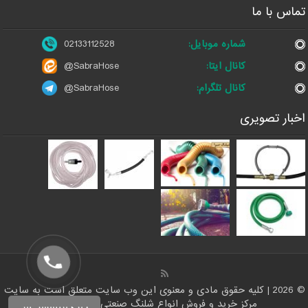
تماس با ما
شماره موبایل:
02133112528
کانال ایتا:
@SabraHose
کانال تلگرام:
@SabraHose
اخبار تصویری
© 2026 | کلیه حقوق مادی و معنوی این وب سایت متعلق است به سایت
مرکز خرید و فروش انواع شلنگ صنعتی | شلنگ من