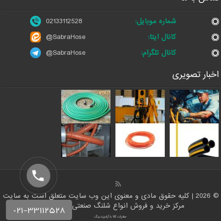
شماره موبایل:
02133112528
کانال ایتا:
@SabraHose
کانال تلگرام:
@SabraHose
اخبار تصویری
© 2026 | کلیه حقوق مادی و معنوی این وب سایت متعلق است به سایت
مرکز خرید و فروش انواع شلنگ صنعتی | شلنگ من
صادرات کالا با آرادبرندینگ