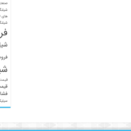
صنعتی
شیلنگ
های ل
شیلنگ
فر
شیل
فرو
شی
قیمت 
قیم
فشار
سیلیک