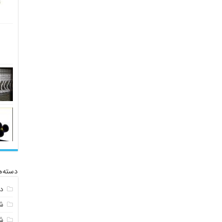
دسته‌ه
د
ش
ش