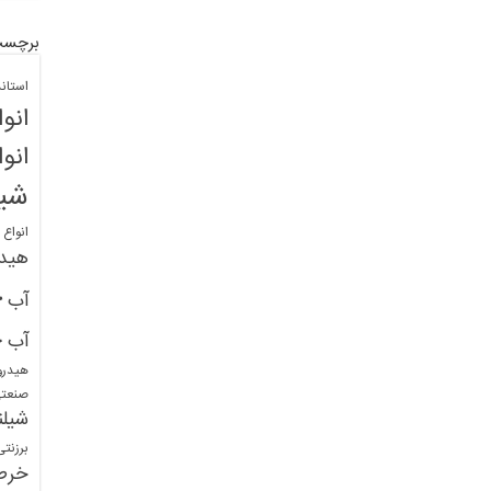
برچسب
استان
انو
انو
شیل
انواع
هید
خ
آب
خ
آب
هیدرو
صنعت
شیلن
برزنت
خرط