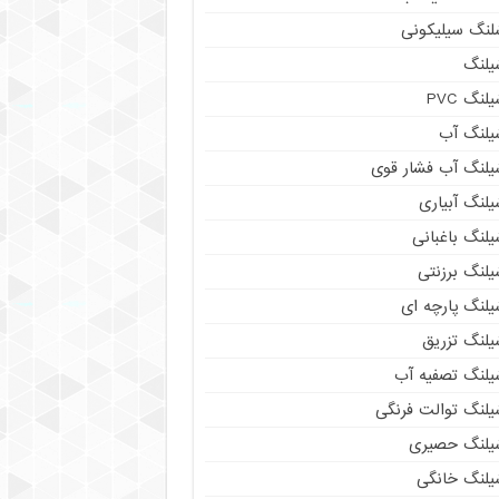
لنگ سیلیکونی
یلنگ
لنگ PVC
یلنگ آب
یلنگ آب فشار قوی
لنگ آبیاری
لنگ باغبانی
یلنگ برزنتی
یلنگ پارچه ای
یلنگ تزریق
یلنگ تصفیه آب
یلنگ توالت فرنگی
یلنگ حصیری
یلنگ خانگی