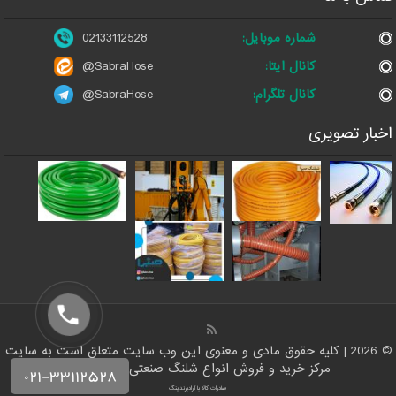
شماره موبایل:
02133112528
کانال ایتا:
@SabraHose
کانال تلگرام:
@SabraHose
اخبار تصویری
© 2026 | کلیه حقوق مادی و معنوی این وب سایت متعلق است به سایت
مرکز خرید و فروش انواع شلنگ صنعتی | شلنگ من
صادرات کالا با آرادبرندینگ