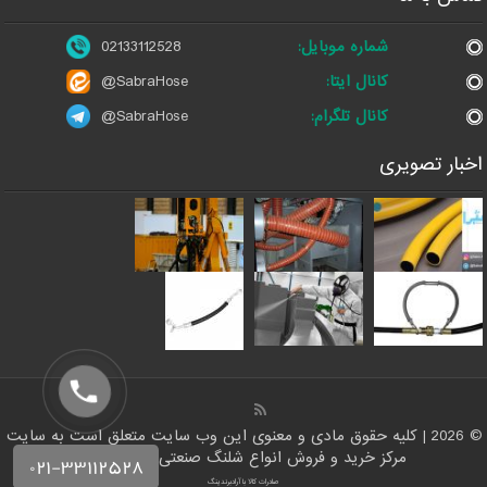
شماره موبایل:
02133112528
کانال ایتا:
@SabraHose
کانال تلگرام:
@SabraHose
اخبار تصویری
© 2026 | کلیه حقوق مادی و معنوی این وب سایت متعلق است به سایت
مرکز خرید و فروش انواع شلنگ صنعتی | شلنگ من
صادرات کالا با آرادبرندینگ