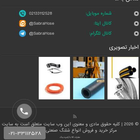
شماره موبایل:
02133112528
کانال ایتا:
@SabraHose
کانال تلگرام:
@SabraHose
اخبار تصویری
© 2026 | کلیه حقوق مادی و معنوی این وب سایت متعلق است به سایت
مرکز خرید و فروش انواع شلنگ صنعتی | شلنگ من
صادرات کالا با آرادبرندینگ