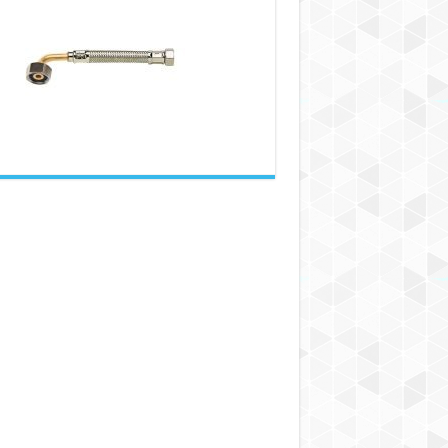
انعطاف‌پذیر
از
جنس
استیل
ضد
زنگ
چه
کاربردی
دارند؟