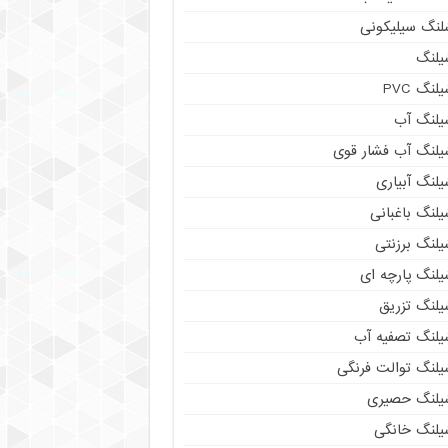
لنگ سیلیکونی
یلنگ
لنگ PVC
یلنگ آب
یلنگ آب فشار قوی
لنگ آبیاری
لنگ باغبانی
یلنگ برزنتی
یلنگ پارچه ای
یلنگ تزریق
یلنگ تصفیه آب
یلنگ توالت فرنگی
یلنگ حصیری
یلنگ خانگی