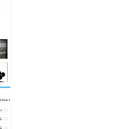
دسته‌ه
د
ش
ش