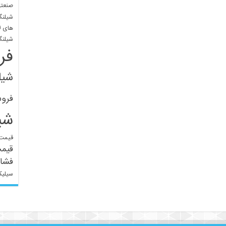
صنعتی
شیلنگ
های ل
شیلنگ
فر
شیل
فرو
شی
قیمت 
قیم
فشار
سیلیک