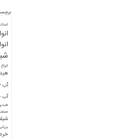
برچسب
استان
انو
انو
شیل
انواع
هید
خ
آب
خ
آب
هیدرو
صنعت
شیلن
برزنت
خرط