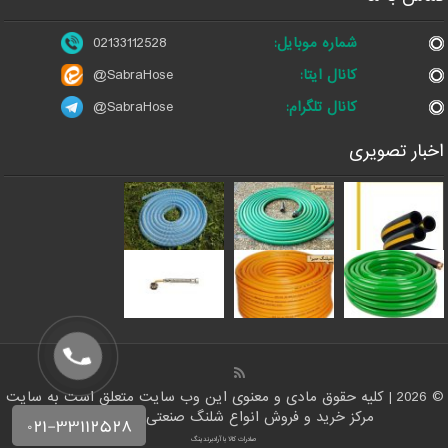
شماره موبایل:
02133112528
کانال ایتا:
@SabraHose
کانال تلگرام:
@SabraHose
اخبار تصویری
© 2026 | کلیه حقوق مادی و معنوی این وب سایت متعلق است به سایت
مرکز خرید و فروش انواع شلنگ صنعتی | شلنگ من
صادرات کالا با آرادبرندینگ