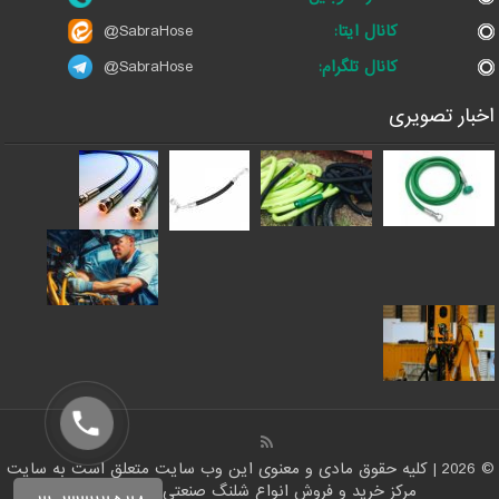
کانال ایتا:
@SabraHose
کانال تلگرام:
@SabraHose
اخبار تصویری
© 2026 | کلیه حقوق مادی و معنوی این وب سایت متعلق است به سایت
مرکز خرید و فروش انواع شلنگ صنعتی | شلنگ من