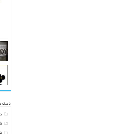
دسته‌ه
د
ش
ش