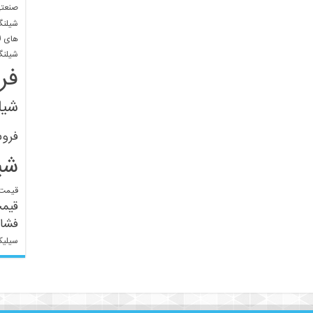
صنعتی
شیلنگ
های ل
شیلنگ
فر
شیل
فرو
شی
قیمت 
قیم
فشار
سیلیک