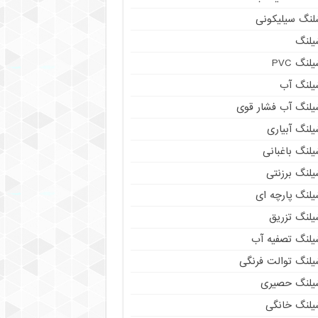
لنگ سیلیکونی
یلنگ
لنگ PVC
یلنگ آب
یلنگ آب فشار قوی
لنگ آبیاری
لنگ باغبانی
یلنگ برزنتی
یلنگ پارچه ای
یلنگ تزریق
یلنگ تصفیه آب
یلنگ توالت فرنگی
یلنگ حصیری
یلنگ خانگی