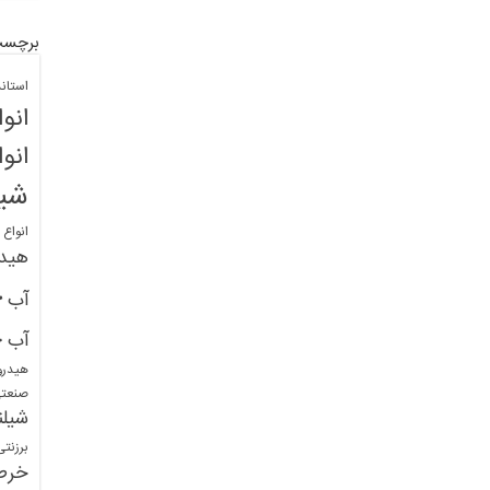
برچسب
استان
انو
انو
شیل
انواع
هید
خ
آب
خ
آب
هیدرو
صنعت
شیلن
برزنت
خرط