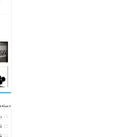
دسته‌ه
د
ش
ش