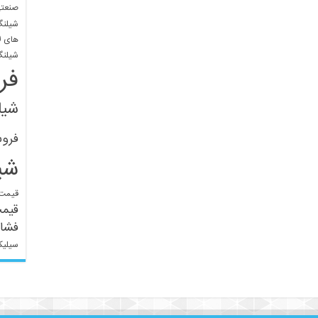
صنعتی
شیلنگ
های ل
شیلنگ
فر
شیل
فرو
شی
قیمت 
قیم
فشار
سیلیک