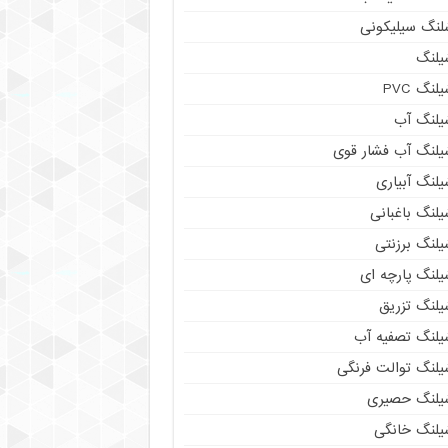
لنگ سیلیکونی
یلنگ
لنگ PVC
یلنگ آب
یلنگ آب فشار قوی
لنگ آبیاری
لنگ باغبانی
یلنگ برزنتی
یلنگ پارچه ای
یلنگ تزریق
یلنگ تصفیه آب
یلنگ توالت فرنگی
یلنگ حصیری
یلنگ خانگی