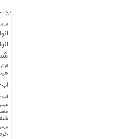
برچسب
استان
انو
انو
شیل
انواع
هید
خ
آب
خ
آب
هیدرو
صنعت
شیلن
برزنت
خرط