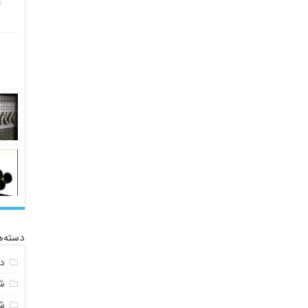
دسته‌ه
د
ش
ش