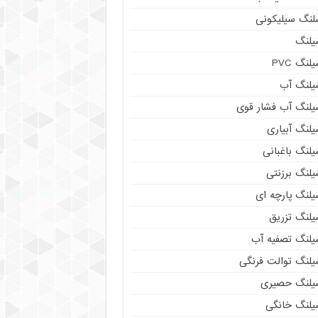
لنگ سیلیکونی
یلنگ
لنگ PVC
یلنگ آب
یلنگ آب فشار قوی
لنگ آبیاری
لنگ باغبانی
یلنگ برزنتی
یلنگ پارچه ای
یلنگ تزریق
یلنگ تصفیه آب
یلنگ توالت فرنگی
یلنگ حصیری
یلنگ خانگی