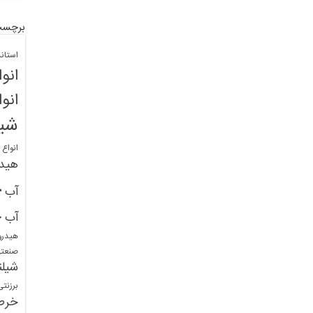
برچسب
استان
انو
انو
شیل
انواع
هید
خ
آب
خ
آب
هیدرو
صنعت
شیلن
برزنت
خرط