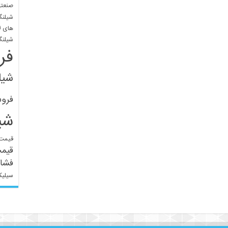
صنعتی
شیلنگ
های ل
شیلنگ
فر
شیل
فرو
شی
قیمت 
قیم
فشار
سیلیک