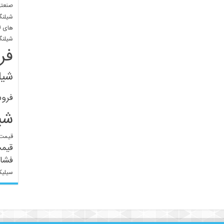
صنعتی
شیلنگ
های ل
شیلنگ
فر
شیل
فرو
شی
قیمت 
قیم
فشار
سیلیک