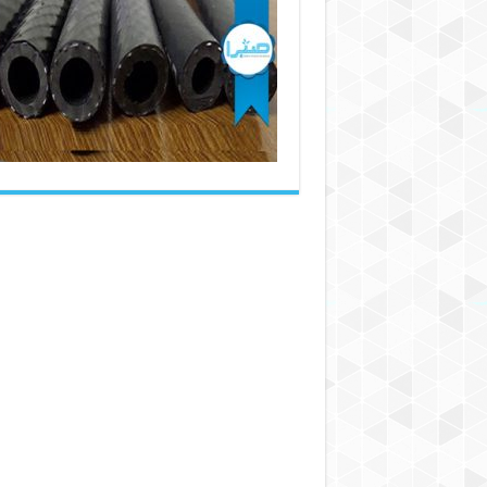
خرید
شیلنگ
نخدار
فشار
قوی
درجه
یک