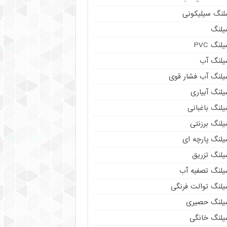
لنگ سیلیکونی
یلنگ
لنگ PVC
یلنگ آب
یلنگ آب فشار قوی
لنگ آبیاری
لنگ باغبانی
یلنگ برزنتی
یلنگ پارچه ای
یلنگ تزریق
یلنگ تصفیه آب
یلنگ توالت فرنگی
یلنگ حصیری
یلنگ خانگی