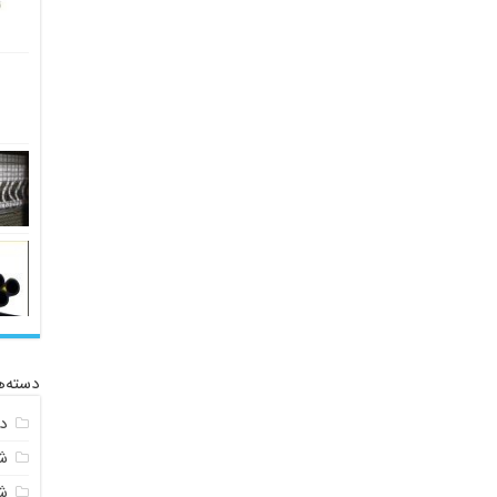
دسته‌ه
د
ش
ش