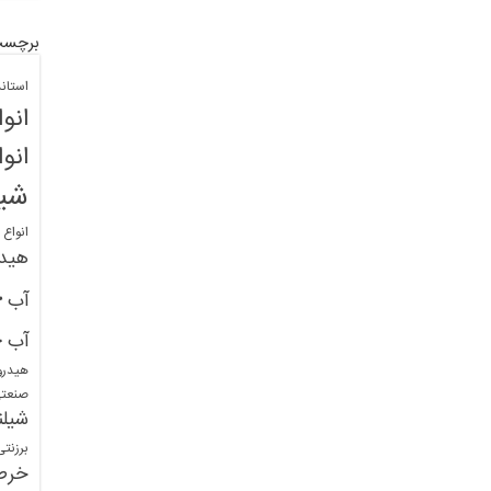
برچسب
استان
انو
انو
شیل
انواع
هید
خ
آب
خ
آب
هیدرو
صنعت
شیلن
برزنت
خرط