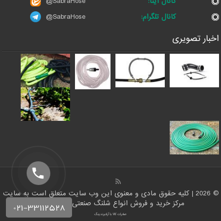
کانال ایتا:
@SabraHose
کانال تلگرام:
@SabraHose
اخبار تصویری
© 2026 | کلیه حقوق مادی و معنوی این وب سایت متعلق است به سایت
مرکز خرید و فروش انواع شلنگ صنعتی | شلنگ من
صادرات کالا با آرادبرندینگ