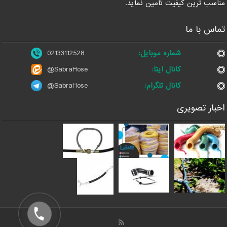
مناسب ترین کیفیت تامین نماید.
تماس با ما
شماره موبایل:
02133112528
کانال ایتا:
@SabraHose
کانال تلگرام:
@SabraHose
اخبار تصویری