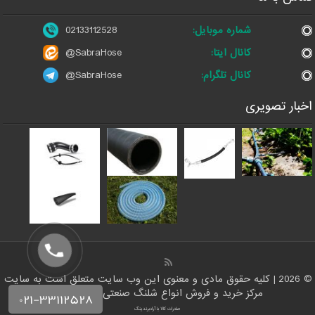
شماره موبایل:
02133112528
کانال ایتا:
@SabraHose
کانال تلگرام:
@SabraHose
اخبار تصویری
© 2026 | کلیه حقوق مادی و معنوی این وب سایت متعلق است به سایت
مرکز خرید و فروش انواع شلنگ صنعتی | شلنگ من
صادرات کالا با آرادبرندینگ